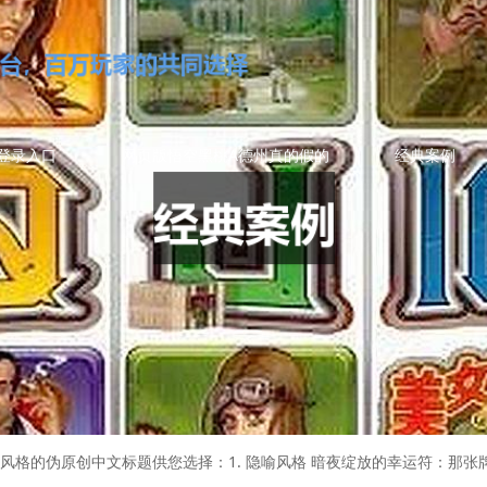
登录入口
网页版悟空黑桃A德州真的假的
经典案例
风格的伪原创中文标题供您选择：1. 隐喻风格 暗夜绽放的幸运符：那张牌