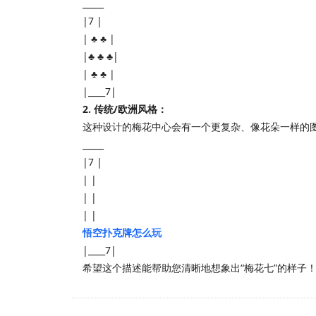
_____
|7 |
| ♣ ♣ |
|♣ ♣ ♣|
| ♣ ♣ |
|____7|
2. 传统/欧洲风格：
这种设计的梅花中心会有一个更复杂、像花朵一样的
_____
|7 |
| |
| |
| |
悟空扑克牌怎么玩
|____7|
希望这个描述能帮助您清晰地想象出“梅花七”的样子