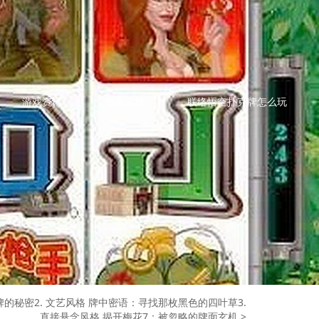
游戏资讯
服务宗旨
联络悟空扑克牌怎么玩
的秘密2. 文艺风格 牌中密语：寻找那枚黑色的四叶草3.
直接悬念风格 揭开梅花7：被忽略的牌面玄机
>