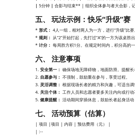
|
5分钟
|
合影与结束** | 组织全体参与者大合影
五、 玩法示例：快乐“升级”赛
*
形式：
4人一组，相对两人为一方，进行“升级”比赛
*
规则：
从“2”开始打起，先打过“A”的一方为该桌胜
*
计分：
每局胜方积1分。在规定时间内，积分高的
六、 注意事项
1.
安全第一：
确保场地无障碍物，地面防滑。提醒长
2.
自愿参与：
不强制，鼓励重在参与，享受过程。
3.
灵活调整：
根据现场长者的精力和兴趣，可适当调
4.
关注个体：
工作人员和志愿者要多关注内向或行动
5.
健康提醒：
活动期间穿插休息，鼓励长者起身活动
七、 活动预算（估算）
| 项目 |项目 | 内容 | 预估费用（元） |
| :--