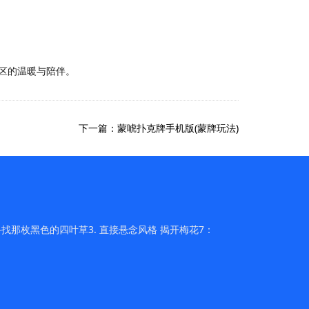
社区的温暖与陪伴。
下一篇：蒙唬扑克牌手机版(蒙牌玩法)
找那枚黑色的四叶草3. 直接悬念风格 揭开梅花7：