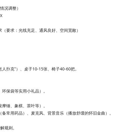
际情况调整）
X
求（要求：光线充足、通风良好、空间宽敞）
人扑克”）、桌子10-15张、椅子40-60把。
、环保袋等实用小礼品）。
按摩锤、象棋、茶叶等）。
（备常用药品）、麦克风、背景音乐（播放舒缓的怀旧金曲）。
讲解规则。