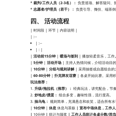
*
裁判/工作人员（2-3名）：
负责巡场、解答疑问、
*
志愿者/护理员（若干）：
负责引导、搀扶、端茶倒
四、 活动流程
| 时间段 | 环节 | 内容说明 |
| :--
| :--
| : |
|
活动前15分钟
|
暖场与签到
| 播放轻柔音乐，工作
|
5分钟
|
活动开场
| 主持人热情问候，介绍活动目
|
10分钟
|
分组与规则讲解
| 采用抽签或自愿组合的方
|
60-80分钟
|
扑克牌友谊赛
| 各桌开始比赛。采用
玩法推荐：
1.
升级/拖拉机（推荐）：
经典玩法，讲究配合，节
2.
炒地皮/掼蛋：
组合多变，趣味性强，流行度高。
3.
抽乌龟：
规则简单，充满悬念和欢笑，适合所有水平
|
10分钟
|
休息
休息与茶叙
| 宣布中场休息，工作
|
10分钟
|
统计与颁奖
| 工作人员统计各桌分数/胜