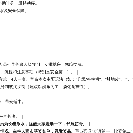
协助计分、维持秩序。
水及安全保障。
人员引导长者入场签到，安排就座，寒暄交流。 |
的、流程和注意事项（特别是安全第一）。 |
式，4人一桌。宣布本次主要玩法（如：“升级/拖拉机”、“炒地皮”、“”、
积分制或淘汰制（建议以娱乐为主，淡化竞技性）。
奏，节奏适中。
的长者。 |
人员为长者添水，提醒大家走动一下，舒展筋骨。 |
负情况。主持人宣布获奖名单，颁发奖品。
重点强调“友谊第一，比赛第二