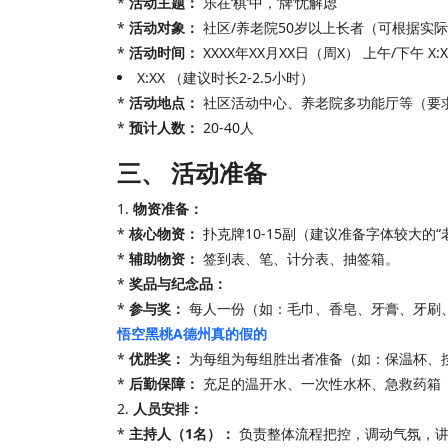
*
活动主题：
乐在‘棋’中，‘牌’忧解虑
*
活动对象：
社区/养老院50岁以上长者（可根据实
*
活动时间：
XXXX年XX月XX日（周X） 上午/下午 X:X
X:XX （建议时长2-2.5小时）
*
活动地点：
社区活动中心、养老院多功能厅等（要
*
预计人数：
20-40人
三、 活动准备
1.
物资准备：
*
核心物资：
扑克牌10-15副（建议准备字体较大的“老
*
辅助物资：
签到表、笔、计分表、抽签箱。
*
奖品与纪念品：
*
参与奖：
每人一份（如：毛巾、香皂、牙膏、牙刷
悟空黑桃A德州真的假的
*
优胜奖：
为每组为每组胜出者准备（如：保温杯、
*
后勤保障：
充足的温开水、一次性水杯、急救药箱
2.
人员安排：
*
主持人（1名）：
负责整体流程把控，调动气氛，