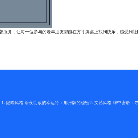
和温馨服务，让每一位参与的老年朋友都能在方寸牌桌上找到快乐，感受到
 隐喻风格 暗夜绽放的幸运符：那张牌的秘密2. 文艺风格 牌中密语：寻