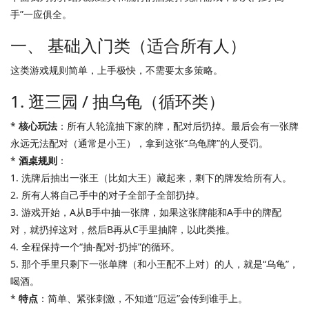
手”一应俱全。
一、 基础入门类（适合所有人）
这类游戏规则简单，上手极快，不需要太多策略。
1. 逛三园 / 抽乌龟（循环类）
*
核心玩法
：所有人轮流抽下家的牌，配对后扔掉。最后会有一张牌
永远无法配对（通常是小王），拿到这张“乌龟牌”的人受罚。
*
酒桌规则
：
1. 洗牌后抽出一张王（比如大王）藏起来，剩下的牌发给所有人。
2. 所有人将自己手中的对子全部子全部扔掉。
3. 游戏开始，A从B手中抽一张牌，如果这张牌能和A手中的牌配
对，就扔掉这对，然后B再从C手里抽牌，以此类推。
4. 全程保持一个“抽-配对-扔掉”的循环。
5. 那个手里只剩下一张单牌（和小王配不上对）的人，就是“乌龟”，
喝酒。
*
特点
：简单、紧张刺激，不知道“厄运”会传到谁手上。