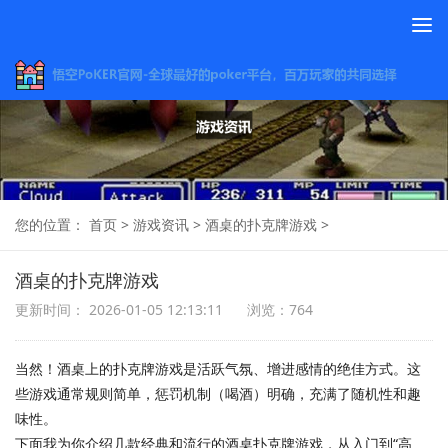
To
na
您的位置：
首页
>
游戏资讯
>
酒桌的扑克牌游戏
>
酒桌的扑克牌游戏
更新时间： 2026-01-05 12:13:11
浏览：764
当然！酒桌上的扑克牌游戏是活跃气氛、增进感情的绝佳方式。这
些游戏通常规则简单，惩罚机制（喝酒）明确，充满了随机性和趣
味性。
下面我为你介绍几款经典和流行的酒桌扑克牌游戏，从入门到“高