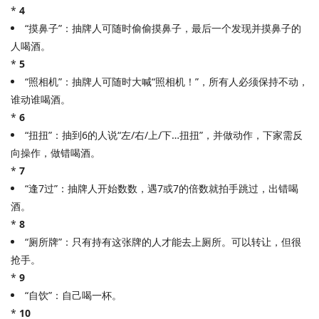
*
4
“摸鼻子”：抽牌人可随时偷偷摸鼻子，最后一个发现并摸鼻子的
人喝酒。
*
5
“照相机”：抽牌人可随时大喊“照相机！”，所有人必须保持不动，
谁动谁喝酒。
*
6
“扭扭”：抽到6的人说“左/右/上/下…扭扭”，并做动作，下家需反
向操作，做错喝酒。
*
7
“逢7过”：抽牌人开始数数，遇7或7的倍数就拍手跳过，出错喝
酒。
*
8
“厕所牌”：只有持有这张牌的人才能去上厕所。可以转让，但很
抢手。
*
9
“自饮”：自己喝一杯。
*
10