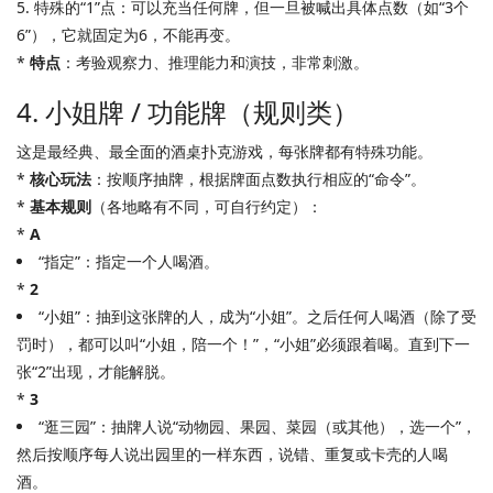
5. 特殊的“1”点：可以充当任何牌，但一旦被喊出具体点数（如“3个
6”），它就固定为6，不能再变。
*
特点
：考验观察力、推理能力和演技，非常刺激。
4. 小姐牌 / 功能牌（规则类）
这是最经典、最全面的酒桌扑克游戏，每张牌都有特殊功能。
*
核心玩法
：按顺序抽牌，根据牌面点数执行相应的“命令”。
*
基本规则
（各地略有不同，可自行约定）：
*
A
“指定”：指定一个人喝酒。
*
2
“小姐”：抽到这张牌的人，成为“小姐”。之后任何人喝酒（除了受
罚时），都可以叫“小姐，陪一个！”，“小姐”必须跟着喝。直到下一
张“2”出现，才能解脱。
*
3
“逛三园”：抽牌人说“动物园、果园、菜园（或其他），选一个”，
然后按顺序每人说出园里的一样东西，说错、重复或卡壳的人喝
酒。