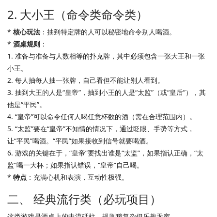
2. 大小王（命令类命令类）
*
核心玩法
：抽到特定牌的人可以秘密地命令别人喝酒。
*
酒桌规则
：
1. 准备与准备与人数相等的扑克牌，其中必须包含一张大王和一张
小王。
2. 每人抽每人抽一张牌，自己看但不能让别人看到。
3. 抽到大王的人是“皇帝”，抽到小王的人是“太监”（或“皇后”），其
他是“平民”。
4. “皇帝”可以命令任何人喝任意杯数的酒（需在合理范围内）。
5. “太监”要在“皇帝”不知情的情况下，通过眨眼、手势等方式，
让“平民”喝酒。“平民”如果接收到信号就要喝酒。
6. 游戏的关键在于，“皇帝”要找出谁是“太监”，如果指认正确，“太
监”喝一大杯；如果指认错误，“皇帝”自己喝。
*
特点
：充满心机和表演，互动性极强。
二、 经典流行类（必玩项目）
这类游戏是酒桌上的中流砥柱，规则稍复杂但乐趣无穷。