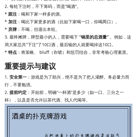
2. 每轮下注时，不下筹码，而是“喝酒”。
*
跟注
：喝和下家一样多的酒。
*
加注
：喝比下家更多的酒（比如下家喝一口，你喝两口）。
*
弃牌
：不喝，但退出本轮。
3. 最终摊牌，牌型最小的人，需要喝下
“锅里的总酒量”
。例如，这
局大家总共“下注”了10口酒，最后输的人就要喝掉这10口。
*
特点
：将策略、 bluff（诈唬）和惩罚结合，非常考验心理素质。
重要提示与建议
1.
安全第一
：游戏是为了助兴，绝不是为了把人灌醉。务必量力而
行，不要勉强。
2.
提前约定
：开始前，明确“一杯酒”是多少（如一口、三分之一
杯），以及是否允许以茶代酒、找人代喝等。