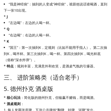
“我是神经病”：抽到的人变成“神经病”，谁跟他说话谁喝酒，直到
下一张10出现。
*
J
“左边喝”：左边的人喝一杯。
*
Q
“右边喝”：右边的人喝一杯。
*
K
“国王”：第一次抽到K，定规则（比如不能用手指人）。第二次抽
到K，喝半杯。第三次抽到K，喝一杯。第四次抽到K，喝光杯底
（俗称“深水炸弹”）。
*
特点
：规则丰富，充满意外和欢笑，是酒桌气氛的引爆器。
三、 进阶策略类（适合老手）
5. 德州扑克 酒桌版
*
核心玩法
：简化版的德州扑克，但输赢不赌钱，而是喝酒。
*
酒桌规则
：
1. 每人发两张底牌，五张公共牌按“翻牌、转牌、河牌”发出。