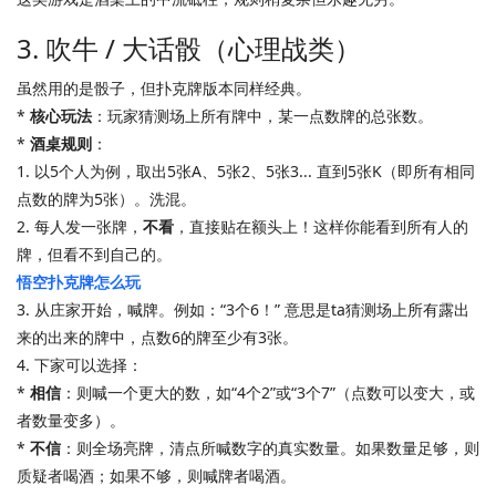
3. 吹牛 / 大话骰（心理战类）
虽然用的是骰子，但扑克牌版本同样经典。
*
核心玩法
：玩家猜测场上所有牌中，某一点数牌的总张数。
*
酒桌规则
：
1. 以5个人为例，取出5张A、5张2、5张3... 直到5张K（即所有相同
点数的牌为5张）。洗混。
2. 每人发一张牌，
不看
，直接贴在额头上！这样你能看到所有人的
牌，但看不到自己的。
悟空扑克牌怎么玩
3. 从庄家开始，喊牌。例如：“3个6！” 意思是ta猜测场上所有露出
来的出来的牌中，点数6的牌至少有3张。
4. 下家可以选择：
*
相信
：则喊一个更大的数，如“4个2”或“3个7”（点数可以变大，或
者数量变多）。
*
不信
：则全场亮牌，清点所喊数字的真实数量。如果数量足够，则
质疑者喝酒；如果不够，则喊牌者喝酒。