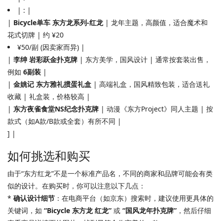
| : |
|
Bicycle单车 东方龙系列-红龙
| 龙年主题，高颜值，适合魔术和
花式切牌 | 约 ¥20
¥50/副 (因卖家而异) |
|
李绅 岩彩跃金扑克牌
| 东方美学，国风设计 | 通常按套装出售，
例如
6副装
|
|
金姚记 东方雅礼掼蛋礼盒
| 高端礼盒，国风精致包装，适合送礼
收藏 | 礼盒装，价格较高 |
|
东方夜雀食堂NS纪念扑克牌
| 动漫《东方Project》同人主题 | 按
款式（如A款/B款或全套）有所不同 |
] |
如何挑选和购买
由于“东方红龙”不是一个标准产品名，不同的商家和品牌可能会有类
似的设计。在购买时，你可以注意以下几点：
*
确认设计细节
：在电商平台（如京东）搜索时，建议使用更具体的
关键词，如
“Bicycle 东方龙 红龙”
或
“国风龙年扑克牌”
，然后仔细