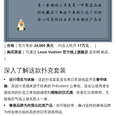
|
价格
| 官方售价
24,000 美元
，约合人民币
17万元
。 |
|
购买渠道
| 可通过
Louis Vuitton 官方线上旗舰店
及官网 购买。
|
深入了解这款扑克套装
设计理念与体验
：这款扑克套装旨在将日常游戏提升至
奢华体
验
。其设计灵感来源于经典的 Président 公事包，旨在让使用者在
朋友间的扑克之夜也能感受到
精致的仪式感
。拎着它出席牌局，无
疑能在气场上就先胜人一筹。
奢侈品牌为何推出此类产品
：你可能好奇，像LV这样的奢侈品牌
为何会推出如此高价的日常游戏用品。