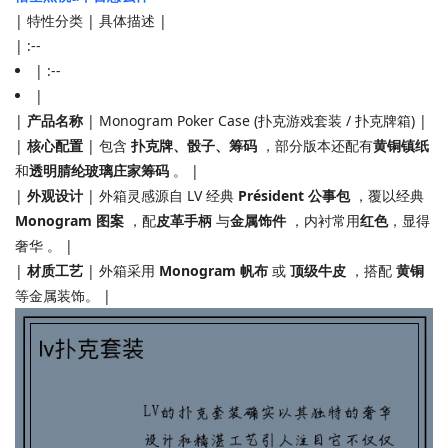
| 特性分类 | 具体描述 |
| :--
| :--
|
|
产品名称
| Monogram Poker Case (扑克游戏套装 / 扑克牌箱) |
|
核心配置
| 包含
扑克牌、骰子、筹码
，部分版本还配有
黄铜镇纸
和
透明腈纶玻璃庄家筹码
。 |
|
外观设计
| 外箱灵感源自 LV 经典
Président 公事包
，覆以经典
Monogram 图案
，配
皮革手柄
与
金属饰件
，内衬常用
红色
，显得
奢华 。 |
|
材质工艺
| 外箱采用
Monogram 帆布
或
顶级牛皮
，搭配
黄铜
等金属装饰。 |