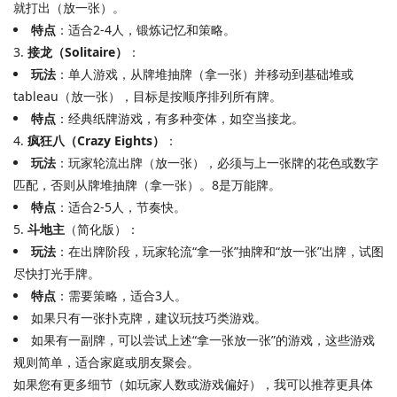
就打出（放一张）。
特点
：适合2-4人，锻炼记忆和策略。
3.
接龙（Solitaire）
：
玩法
：单人游戏，从牌堆抽牌（拿一张）并移动到基础堆或
tableau（放一张），目标是按顺序排列所有牌。
特点
：经典纸牌游戏，有多种变体，如空当接龙。
4.
疯狂八（Crazy Eights）
：
玩法
：玩家轮流出牌（放一张），必须与上一张牌的花色或数字
匹配，否则从牌堆抽牌（拿一张）。8是万能牌。
特点
：适合2-5人，节奏快。
5.
斗地主
（简化版）：
玩法
：在出牌阶段，玩家轮流“拿一张”抽牌和“放一张”出牌，试图
尽快打光手牌。
特点
：需要策略，适合3人。
如果只有一张扑克牌，建议玩技巧类游戏。
如果有一副牌，可以尝试上述“拿一张放一张”的游戏，这些游戏
规则简单，适合家庭或朋友聚会。
如果您有更多细节（如玩家人数或游戏偏好），我可以推荐更具体