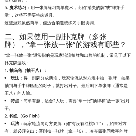
5.
魔术练习
：用一张牌练习简单魔术，比如“消失的牌”或“牌穿手
掌”，这些不需要特殊道具。
这些游戏虽然简单，但适合消遣或练习手眼协调。
二、如果使用一副扑克牌（多张
牌），“拿一张放一张”的游戏有哪些？
“拿一张放一张”通常指的是玩家轮流抽牌和出牌的机制，常见于以下
扑克牌游戏：
1.
抽乌龟（抽王八）
：
玩法
：将一副牌分成两堆，玩家轮流从对方堆中抽一张牌，如果
抽到与手中牌匹配的对子，就打出对子。最后剩下单张牌（通常是
王八）的人输。
特点
：简单有趣，适合2人玩，需要“拿一张”抽牌和“放一张”出对
子。
2.
钓鱼（Go Fish）
：
玩法
：玩家轮流向对方要牌（如“有没有红桃5？”），如果对方
有，就必须交出；否则抽一张牌（拿一张）。凑齐四张同数字的牌