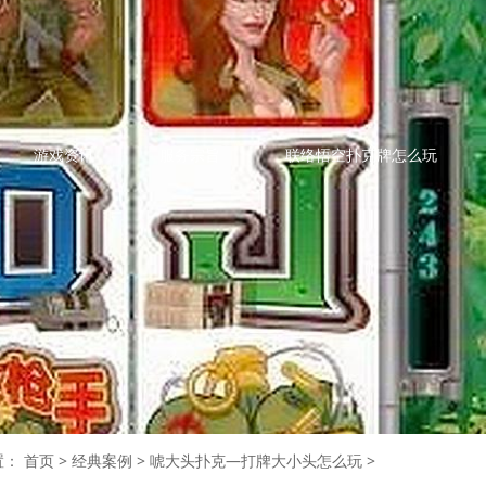
游戏资讯
服务宗旨
联络悟空扑克牌怎么玩
置：
首页
>
经典案例
>
唬大头扑克—打牌大小头怎么玩
>