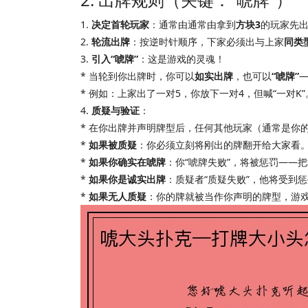
1.
决定首轮玩家
：通常由通常由拿到
方块3
的玩家先出
2.
轮流出牌
：按逆时针顺序，下家必须出与上家
同类
3.
引入“唬牌”
：这是游戏的灵魂！
* 当轮到你出牌时，你可以
如实出牌
，也可以
“唬牌”
* 例如：上家出了一对5，你放下一对4，但喊“一对K”
4.
质疑与验证
：
* 在你出牌并声明牌型后，任何其他玩家（通常是你
*
如果被质疑
：你必须立刻将刚出的牌翻开给大家看
*
如果你确实在唬牌
：你“唬牌失败”，将被惩罚——
*
如果你是诚实出牌
：质疑者“质疑失败”，他将受到
*
如果无人质疑
：你的牌就被当作你声明的牌型，游戏