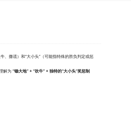
牛、撒谎）和“大小头”（可能指特殊的胜负判定或惩
理解为
“锄大地” + “吹牛” + 独特的“大小头”奖惩制