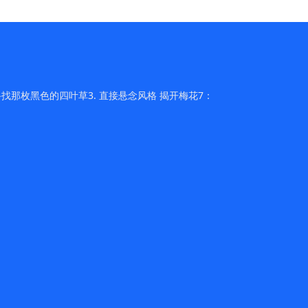
找那枚黑色的四叶草3. 直接悬念风格 揭开梅花7：