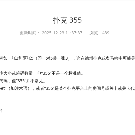
扑克 355
更新时间： 2025-12-23 11:37:37
浏览：489
例如一张3和两张5（即一对5带一张3），这在德州扑克或奥马哈中可能
大小或筹码数量，但“355”不是一个标准值。
码，但“355”并不常见。
“5-bet”（加注术语），或者“355”是某个扑克平台上的房间号或关卡或关卡
：
？