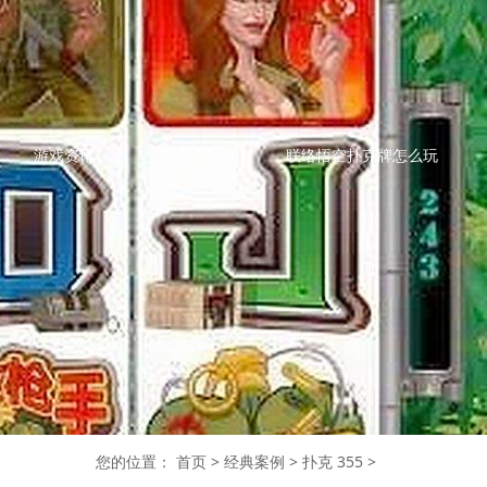
游戏资讯
服务宗旨
联络悟空扑克牌怎么玩
您的位置：
首页
>
经典案例
>
扑克 355
>