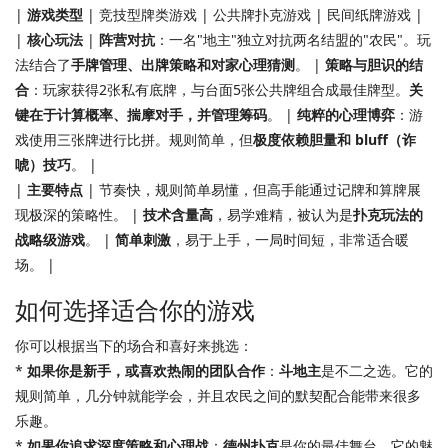
|
游戏类型
| 竞技型牌类游戏 | 公共牌扑克游戏 | 民间纸牌游戏 |
|
核心玩法
|
阵营对抗
：一名"地主"独立对抗两名结盟的"农民"。玩
法结合了
手牌管理、出牌策略和对家心理猜测
。 |
策略与胆识的结
合
：玩家获得2张私有底牌，与台面5张公共牌组合成最佳牌型。
关
键在于计算概率、揣摩对手，并管理筹码
。 |
纯粹的心理博弈
：游
戏使用三张牌进行比拼。规则简单，但
极度依赖胆量和 bluff（诈
唬）技巧
。 |
|
主要特点
| 节奏快，规则简单易懂，但高手能通过记牌和算牌展
现极深的策略性。 |
技术含量高
，易学难精，被认为是
扑克玩法的
战略级游戏
。 |
简单刺激
，易于上手，一局时间短，非常适合暖
场。 |
如何选择适合你的游戏
你可以根据当下的场合和喜好来挑选：
*
如果你是新手，或喜欢热闹的团队合作
：
斗地主
是不二之选。它的
规则简单，几分钟就能学会，并且农民之间的默契配合能带来很多
乐趣。
*
如果你追求深度策略和心理战
：
德州扑克
是你的最佳舞台。它的魅