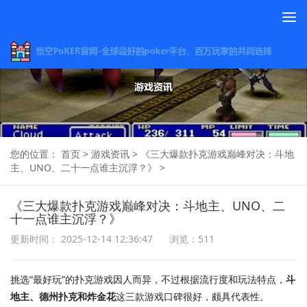
To
na
您的位置：
首页
>
游戏资讯
>
《三大爆款扑克游戏巅峰对决：斗地
主、UNO、二十一点谁主沉浮？》
>
《三大爆款扑克游戏巅峰对决：斗地主、UNO、二
十一点谁主沉浮？》
更新时间： 2025-12-14 12:36:47
浏览：511
挑选“最好玩”的扑克游戏因人而异，不过根据流行度和玩法特点，
斗
地主、德州扑克和炸金花
这三款游戏口碑很好，颇具代表性。