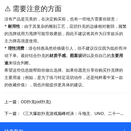
⚠️ 需要注意的方面
没有产品是完美的，在决定购买前，也有一些地方需要你留意：
*
耐用性
：由于其复杂的雕刻工艺，花切扑克的边缘相对脆弱，频繁
的洗牌或用力甩牌可能导致磨损，因此不建议将其作为日常娱乐的
主力牌高强度使用。
*
理性消费
：清仓特惠虽然价格吸引人，但不建议仅仅因为低价而冲
动下单。最好结合扑克的
材质手感、图案设计
以及你自己的
主要用
途
来综合判断。
希望这些信息能帮助你做出选择。如果你愿意分享你购买扑克牌的
主要用途（例如，是为了练习特定花切动作，还是纯粹看中某一款
的收藏价值），我也许能提供更具体的建议。
上一篇：OD扑克(od扑克)
下一篇：《三大爆款扑克游戏巅峰对决：斗地主、UNO、二十一点谁主沉浮？》