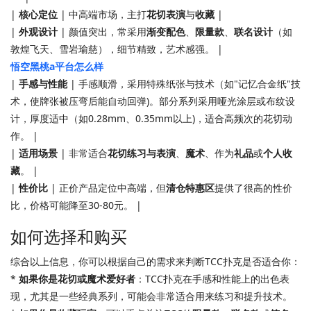
|
核心定位
| 中高端市场，主打
花切表演
与
收藏
|
|
外观设计
| 颜值突出，常采用
渐变配色
、
限量款
、
联名设计
（如
敦煌飞天、雪岩瑜慈），细节精致，艺术感强。 |
悟空黑桃a平台怎么样
|
手感与性能
| 手感顺滑，采用特殊纸张与技术（如"记忆合金纸"技
术，使牌张被压弯后能自动回弹)。部分系列采用哑光涂层或布纹设
计，厚度适中（如0.28mm、0.35mm以上)，适合高频次的花切动
作。 |
|
适用场景
| 非常适合
花切练习与表演
、
魔术
、作为
礼品
或
个人收
藏
。 |
|
性价比
| 正价产品定位中高端，但
清仓特惠区
提供了很高的性价
比，价格可能降至30-80元。 |
如何选择和购买
综合以上信息，你可以根据自己的需求来判断TCC扑克是否适合你：
*
如果你是花切或魔术爱好者
：TCC扑克在手感和性能上的出色表
现，尤其是一些经典系列，可能会非常适合用来练习和提升技术。