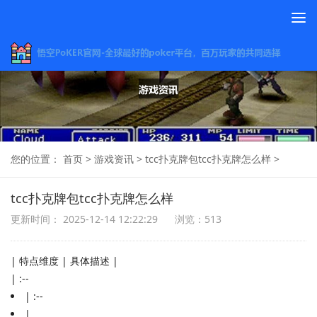
To
na
您的位置：
首页
>
游戏资讯
>
tcc扑克牌包tcc扑克牌怎么样
>
tcc扑克牌包tcc扑克牌怎么样
更新时间： 2025-12-14 12:22:29
浏览：513
| 特点维度 | 具体描述 |
| :--
| :--
|