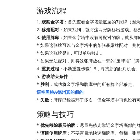
游戏流程
1.
观察金字塔
：首先查看金字塔最底层的7张牌（因为
2.
移走配对
：如果找到，就将这两张牌移出游戏。移
3.
使用牌库
：如果金字塔中没有可配对的牌，就从牌
* 如果这张牌可以与金字塔中的某张暴露牌配对，则
* 如果这张牌是K，可以单独移走。
* 如果无法配对，则将这张牌放在一旁的“废牌堆”
4.
重复过程
：不断重复步骤1-3，寻找新的配对机会。
5.
游戏结束条件
：
*
胜利
：成功将金字塔和牌库中的所有牌全部移走。
悟空黑桃A德州真的假的
*
失败
：牌库已经循环了多次，但金字塔中再也没有
策略与技巧
*
优先移除底层的牌
：尽量先移走靠近金字塔底部的
*
谨慎使用牌库
：不要盲目地快速翻牌库。每翻一张