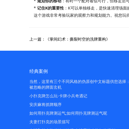
*
规划你的移动
：有时一个配对看似可行，但移走后
*
记住K的重要性
：K可以单独移走，是快速清理场面
这个游戏非常考验玩家的观察力和规划能力。祝您玩
上一篇：《掌间幻术：撕裂时空的洗牌重构》
经典案例
当然，这里有三个不同风格的伪原创中文标题供您选择：1.
被忽略的牌面玄机
小扑克牌怎么玩-卡牌小兵奇遇记
安庆麻将抓牌顺序
如何用扑克牌测运气;如何用扑克牌测运气呢
夫妻打扑克的场景描写