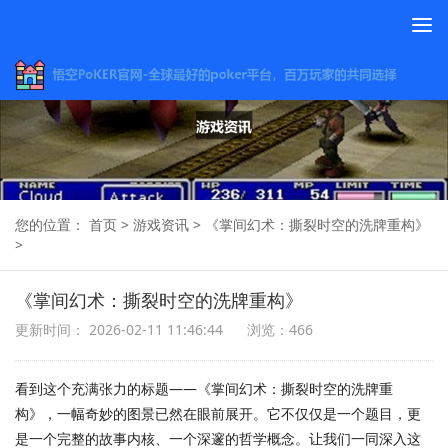
To
na
您的位置：
首页
>
游戏资讯
>
《掌间幻术：撕裂时空的洗牌重构》
>
《掌间幻术：撕裂时空的洗牌重构》
更新时间： 2026-02-11 11:46:44
浏览：466
看到这个充满张力的标题——《掌间幻术：撕裂时空的洗牌重
构》，一幅奇妙的图景已然在眼前展开。它不仅仅是一个题目，更
是一个完整的故事内核、一个深邃的哲学概念。让我们一同深入这