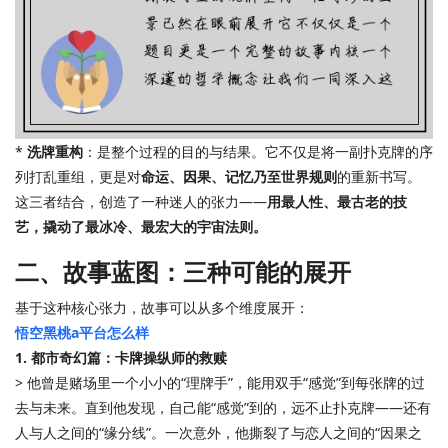
*
洗牌重构
：是整个过程的目的与结果。它不仅是将一副扑克牌的序
列打乱重组，更是对
命运、因果、记忆乃至世界规则
的重新书写。
这三者结合，创造了一种迷人的张力——
用最人性、最古老的技
艺，撬动了最冰冷、最宏大的宇宙法则。
二、故事蓝图：三种可能的展开
基于这种核心张力，故事可以从多个维度展开：
悟空黑桃a平台怎么样
1. 都市奇幻篇：卡牌操纵师的救赎
> 他曾是赌场里一个小小的“理牌手”，能用双手“感觉”到每张牌的过
去与未来。直到他发现，自己能“感觉”到的，远不止扑克牌——还有
人与人之间的“缘分线”。一次意外，他撕裂了与恋人之间的“因果之