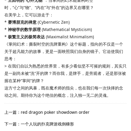
*
王阳明的“心外无物”
：当掌间的幻术能重构时空
时，“心”与“物”、“内在”与“外在”的边界又在哪里？
在美学上，它可以游走于：
*
赛博朋克的禅意
(Cybernetic Zen)
*
神秘学的数学原理
(Mathematical Mysticism)
*
极繁主义的极简表达
(Maximalist Minimalism)
《掌间幻术：撕裂时空的洗牌重构》这个标题，指向的不仅是一个
关于超凡能力的故事，更是一面映照我们自身的镜子。它迫使我们
思考：
> 在我们自以为熟悉的世界里，有多少看似坚不可摧的规则，其实只
是一副尚未被“洗”开的牌？而你我，是牌手，是旁观者，还是那张被
握在某种“掌间”的牌？
这方寸之间的风暴，既在魔术师的指尖，也在我们每一次抉择的念
动之间。期待你为这个绝佳的概念，注入独一无二的灵魂。
上一篇：red dragon poker showdown order
下一篇：一个人玩的扑克牌游戏倒梯形