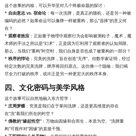
这个故事的内核，可以升华至对几个终极命题的探讨：
*
自由意志 vs. 宿命论
：每一次洗牌，是真正的随机，还是另一种被
编码的必然？如果命运可以像牌一样被重构，那么“选择”的意义何
在？
*
观察者效应
：正如量子物理中观察行为会影响被测粒子，魔术，魔
术师的手法之所以是“幻术”，正是因为它利用了观察者的认知局限。
那么，当我们“重构”时空时，我们自身是否也成了被重构的一部分？
*
秩序的悖论
：完美的洗牌，旨在创造“无序”。但数学家证明，经过
特定次数的完美洗牌，牌序将回归原点。这仿佛一个隐喻：我们竭
尽全力打破的秩序，或许正是另一种更宏大的秩序本身。
四、文化密码与美学风格
这个故事可以自然地融入东方哲学：
*
庄周梦蝶
：究竟是我们在于掌间洗牌，还是更高维度的存在
在“洗”着我们所在的时空？
*
佛教的“缘起性空”
：万物由因缘和合而生，本质为空。“洗牌重
构”可视作对“因缘”的直接干预。