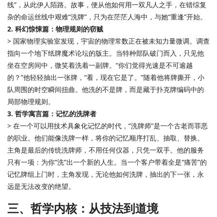
线”，从此伊人陌路。故事，便从他如何用一双凡人之手，在错综复
杂的命运丝线中艰难“洗牌”，只为在茫茫人海中，与她“重逢”开始。
2. 科幻惊悚篇：物理规则的窃贼
> 国家物理实验室发现，宇宙的物理常数正在被未知力量微调。调查
指向一个地下纸牌魔术论坛的版主。当特种部队破门而入，只见他
坐在空房间中，微笑着洗着一副牌。“你们觉得光速是不可逾越
的？”他轻轻抽出一张牌，“看，现在它是了。”随着他将牌撕开，小
队周围的时空瞬间扭曲。他洗的不是牌，而是藏于扑克牌编码中的
局部物理规则。
3. 哲学寓言篇：记忆的洗牌者
> 在一个可以用技术具象化记忆的时代，“洗牌师”是一个古老而罪恶
的职业。他们能像洗牌一样，将你的记忆顺序打乱、抽取、替换。
主角是最后的传统洗牌师，不用任何仪器，只凭一双手。他的服务
只有一项：为你“洗”出一个新的人生。当一个客户带着全是“痛苦”的
记忆牌组上门时，主角发现，无论他如何洗牌，抽出的下一张，永
远是无法改变的绝望。
三、哲学内核：从技法到道境