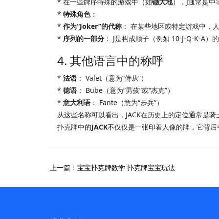
* 在一些牌序特殊的游戏中（如
锄大地
），J通常是中
*
特殊角色
：
*
作为“Joker”的代称
： 在某些地区或特定游戏中，人
*
序列的一部分
： J是构成顺子（例如 10-J-Q-K-A
4. 其他语言中的称呼
*
法语
： Valet（意为“侍从”）
*
德语
： Bube（意为“男孩”或“杰克”）
*
意大利语
： Fante（意为“步兵”）
从这些名称可以看出，JACK在历史上的定位通常是骑士
扑克牌中的
JACK
不仅仅是一张印着人像的牌，它背后
上一篇：宝宝扑克牌数学 扑克牌宝宝玩法