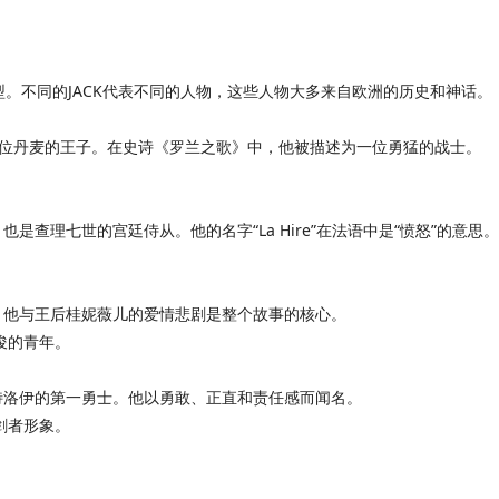
。不同的JACK代表不同的人物，这些人物大多来自欧洲的历史和神话。
一位丹麦的王子。在史诗《罗兰之歌》中，他被描述为一位勇猛的战士。
是查理七世的宫廷侍从。他的名字“La Hire”在法语中是“愤怒”的意思。
。他与王后桂妮薇儿的爱情悲剧是整个故事的核心。
俊的青年。
特洛伊的第一勇士。他以勇敢、正直和责任感而闻名。
剑者形象。