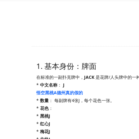
1. 基本身份：牌面
在标准的一副扑克牌中，
JACK
是花牌/人头牌中的一
*
中文名称
：
J
悟空黑桃A德州真的假的
*
数量
： 每副牌有4张J，每个花色一张。
*
花色
：
*
黑桃J
*
红心J
*
梅花J