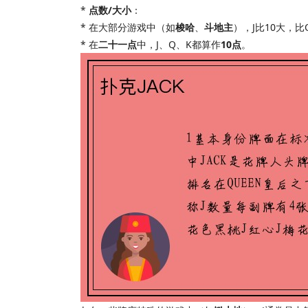
*
点数/大小
：
* 在大部分游戏中（如
梭哈
、
斗地主
），J比10大，比
* 在
二十一点
中，J、Q、K都算作
10点
。