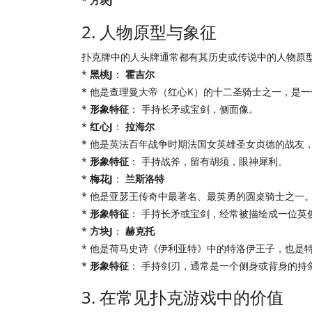
*
方块J
2. 人物原型与象征
扑克牌中的人头牌通常都有其历史或传说中的人物原型
*
黑桃J
：
霍吉尔
* 他是查理曼大帝（红心K）的十二圣骑士之一，是
*
形象特征
： 手持长矛或宝剑，侧面像。
*
红心J
：
拉海尔
* 他是英法百年战争时期法国女英雄圣女贞德的战友，也
*
形象特征
： 手持战斧，留有胡须，眼神犀利。
*
梅花J
：
兰斯洛特
* 他是亚瑟王传奇中最著名、最英勇的圆桌骑士之一
*
形象特征
： 手持长矛或宝剑，经常被描绘成一位英
*
方块J
：
赫克托
* 他是荷马史诗《伊利亚特》中的特洛伊王子，也是
*
形象特征
： 手持剑刃，通常是一个侧身或背身的持
3. 在常见扑克游戏中的价值