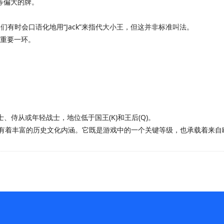
等偏大的牌。
们有时会口语化地用“Jack”来指代大小王，但这并非标准叫法。
）的重要一环。
、侍从或年轻战士，地位低于国王(K)和王后(Q)。
有着丰富的历史文化内涵。它既是游戏中的一个关键等级，也承载着来自