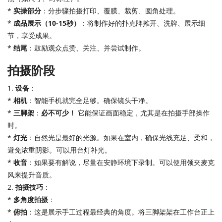
*
实操部分
：分步骤拍摄打印、覆膜、裁剪、圆角处理。
*
成品展示（10-15秒）
：将制作好的扑克牌摊开、洗牌、展示细
节，享受成果。
*
结尾
：鼓励观众点赞、关注、并尝试制作。
拍摄阶段
1.
设备
：
*
相机
：智能手机就完全足够。确保镜头干净。
*
三脚架
：
必不可少！
它能保证画面稳定，尤其是在拍摄手部操作
时。
*
灯光
：自然光是最好的光源。如果在室内，确保光线充足、柔和，
避免浓重阴影。可以用台灯补光。
*
收音
：如果要有解说，尽量在安静环境下录制。可以使用领夹麦克
风来提升音质。
2.
拍摄技巧
：
*
多角度拍摄
：
*
俯拍
：这是展示手工过程最经典的角度。将三脚架架在工作台正上