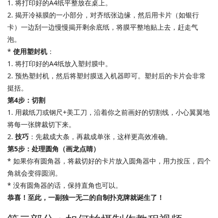
1. 将打印好的A4纸平整放在桌上。
2. 揭开冷裱膜的一小部分，对齐纸张边缘，然后用卡片（如银行
卡）一边刮一边慢慢揭开剩余底纸，将膜平整地贴上去，赶走气
泡。
*
使用塑封机
：
1. 将打印好的A4纸放入塑封膜中。
2. 预热塑封机，然后将塑封膜送入机器即可。塑封后的卡片会非常
挺括。
第4步：切割
1. 用裁纸刀或钢尺+美工刀，沿着你之前画好的切割线，小心翼翼地
将每一张牌裁切下来。
2.
技巧
：先裁成大条，再裁成单张，这样更高效准确。
第5步：处理圆角（画龙点睛）
* 如果你有圆角器，将裁切好的卡片放入圆角器中，用力按压，四个
角就会变得圆润。
* 没有圆角器的话，保持直角也可以。
恭喜！至此，一副独一无二的自制扑克牌就诞生了！