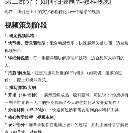
第二部分：如何拍摄制作教程视频
现在，我们把上面的文字教程转化为一个精彩的视频。
视频策划阶段
1.
确定视频风格
：
*
快节奏、音乐驱动型
：配合动感音乐，快速展示关键步骤，适合短
视频平台。
*
详细解说型
：每一步都详细讲解原理和技巧，适合想深入学习的
人。
*
治愈/解压型
：注重拍摄高质量的特写镜头（如裁切、覆膜的过
程），配上舒缓的音乐。
2.
撰写脚本/大纲
：
*
开场（10-15秒）
：展示最终成品，吸引眼球。可以说：“你想拥有
一副全世界独一无二的扑克牌吗？今天教你如何从零开始制作！”
*
介绍材料（15-20秒）
：快速掠过所有需要用到的材料和工具。
*
核心教学过程（视频主体）
：
*
设计部分
：屏幕录制你在电脑上设计的过程，并配上画外音讲解要
点（如尺寸、对称性）。