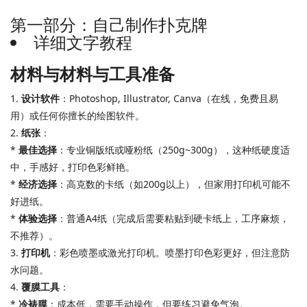
第一部分：自己制作扑克牌
详细文字教程
材料与材料与工具准备
1.
设计软件
：Photoshop, Illustrator, Canva（在线，免费且易
用）或任何你擅长的绘图软件。
2.
纸张
：
*
最佳选择
：专业铜版纸或哑粉纸（250g~300g），这种纸硬度适
中，手感好，打印色彩鲜艳。
*
经济选择
：高克数的卡纸（如200g以上），但家用打印机可能不
好进纸。
*
体验选择
：普通A4纸（完成后需要粘贴到硬卡纸上，工序麻烦，
不推荐）。
3.
打印机
：彩色喷墨或激光打印机。喷墨打印色彩更好，但注意防
水问题。
4.
覆膜工具
：
*
冷裱膜
：成本低，需要手动操作，但要练习避免气泡。