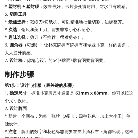
*
塑封机 + 塑封膜
：效果最好，卡片会变得耐用、防水且有质感。
5.
切割工具
：
*
最佳选择
：裁纸刀/切纸机。可以精准地批量切割，边缘整齐。
*
次选
：钢尺和美工刀。需要非常小心和耐心。
*
趣味选择
：剪刀（不推荐，很难剪齐）。
6.
圆角器（可选）
：让扑克牌拥有牌拥有和专业扑克一样的圆角，
大大提升质感。
7.
设计稿
：你精心设计的54张牌面+牌背图案背图案。
制作步骤
第1步：设计与排版（最关键的步骤）
1.
确定尺寸
：标准扑克牌尺寸通常是
63mm x 88mm
。你可以按这
个尺寸设计。
2.
设计牌面
：
* 新建一个画布，为每一张牌（A到K，四种花色，加上大小王）单
独设计。
*
注意
：牌面的数字和花色标志需要在左上角和右下角都出现，这样