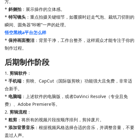
方。
*
斜侧拍
：展示操作的立体感。
*
特写镜头
：重点拍摄关键细节，如覆膜时赶走气泡、裁纸刀切割的
瞬间、圆角器“咔嚓”一声的处理。
悟空黑桃a平台怎么样
*
保持画面整洁
：背景干净，工作台整齐，这样观众才能专注于你的
制作过程。
后期制作阶段
1.
剪辑软件
：
*
手机端
：剪映、CapCut（国际版剪映）功能强大且免费，非常适
合新手。
*
电脑端
：上述软件的电脑版，或者DaVinci Resolve（专业且免
费）、Adobe Premiere等。
2.
剪辑流程
：
*
粗剪
：将所有的视频片段按顺序排列，剪掉废片。
*
添加背景音乐
：根据视频风格选择合适的音乐，并调整音量，不要
盖过人声。