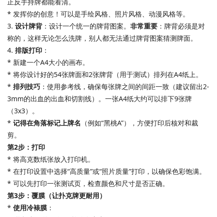
正反手持牌都能看清。
* 发挥你的创意！可以是手绘风格、照片风格、动漫风格等。
3.
设计牌背
：设计一个统一的牌背图案。
非常重要
：牌背必须是对
称的，这样无论怎么洗牌，别人都无法通过牌背图案猜测牌面。
4.
排版打印
：
* 新建一个A4大小的画布。
* 将你设计好的54张牌面和2张牌背（用于测试）排列在A4纸上。
*
排列技巧
：使用参考线，确保每张牌之间的间距一致（建议留出2-
3mm的出血的出血和切割线）。一张A4纸大约可以排下9张牌
（3x3）。
*
记得在角落标记上牌名
（例如“黑桃A”），方便打印后核对和裁
剪。
第2步：打印
* 将高克数纸张放入打印机。
* 在打印设置中选择“高质量”或“照片质量”打印，以确保色彩饱满。
* 可以先打印一张测试页，检查颜色和尺寸是否正确。
第3步：覆膜（让扑克牌更耐用）
*
使用冷裱膜
：