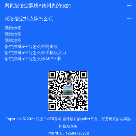
网页版悟空黑桃A德州真的假的
联络悟空扑克牌怎么玩
网站地图
网站地图
网站地图
悟空黑桃a平台怎么样网页版
悟空黑桃a平台怎么样手机版入口
悟空黑桃a平台怎么样APP下载
Copyright © 2021
悟空PoKER官网-全球最好的poker平台，百万玩家的共同选
择
版权所有
咨询电话：
13594780373