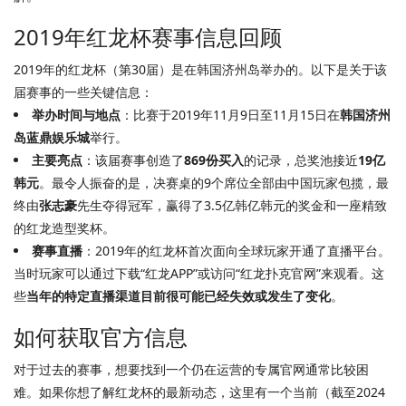
2019年红龙杯赛事信息回顾
2019年的红龙杯（第30届）是在韩国济州岛举办的。以下是关于该
届赛事的一些关键信息：
举办时间与地点
：比赛于2019年11月9日至11月15日在
韩国济州
岛蓝鼎娱乐城
举行。
主要亮点
：该届赛事创造了
869份买入
的记录，总奖池接近
19亿
韩元
。最令人振奋的是，决赛桌的9个席位全部由中国玩家包揽，最
终由
张志豪
先生夺得冠军，赢得了3.5亿韩亿韩元的奖金和一座精致
的红龙造型奖杯。
赛事直播
：2019年的红龙杯首次面向全球玩家开通了直播平台。
当时玩家可以通过下载“红龙APP”或访问“红龙扑克官网”来观看。这
些
当年的特定直播渠道目前很可能已经失效或发生了变化
。
如何获取官方信息
对于过去的赛事，想要找到一个仍在运营的专属官网通常比较困
难。如果你想了解红龙杯的最新动态，这里有一个当前（截至2024