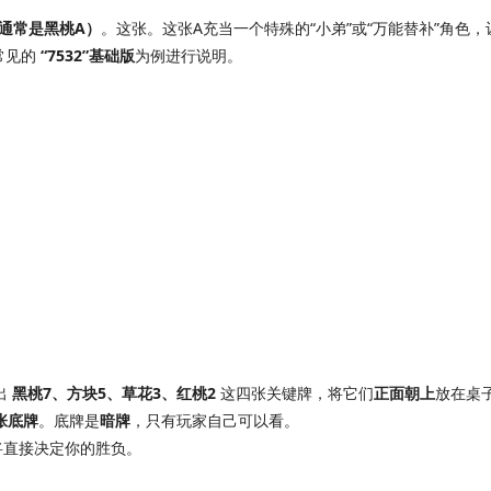
（通常是黑桃A）
。这张。这张A充当一个特殊的“小弟”或“万能替补”角色
常见的
“7532”基础版
为例进行说明。
出
黑桃7、方块5、草花3、红桃2
这四张关键牌，将它们
正面朝上
放在桌
张底牌
。底牌是
暗牌
，只有玩家自己可以看。
将直接决定你的胜负。