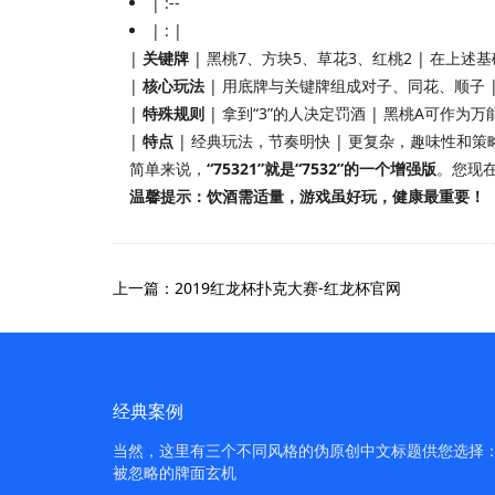
| :--
| : |
|
关键牌
| 黑桃7、方块5、草花3、红桃2 | 在上述基
|
核心玩法
| 用底牌与关键牌组成对子、同花、顺子 | 
|
特殊规则
| 拿到“3”的人决定罚酒 | 黑桃A可作为万
|
特点
| 经典玩法，节奏明快 | 更复杂，趣味性和策
简单来说，
“75321”就是“7532”的一个增强版
。您现
温馨提示：饮酒需适量，游戏虽好玩，健康最重要！
上一篇：2019红龙杯扑克大赛-红龙杯官网
经典案例
当然，这里有三个不同风格的伪原创中文标题供您选择：1.
被忽略的牌面玄机