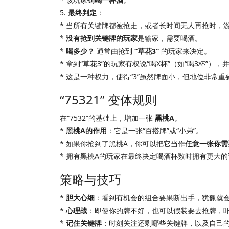
5.
最终判定
：
* 当所有关键牌都被抢走，或者长时间无人再抢时，
*
没有抢到关键牌的玩家
是输家，需要喝酒。
*
喝多少？
通常由抢到
“草花3”
的玩家来决定。
* 拿到“草花3”的玩家有权说“喝X杯”（如“喝3杯”
* 这是一种权力，使得“3”虽然牌面小，但地位非常重
“75321” 变体规则
在“7532”的基础上，增加一张
黑桃A
。
*
黑桃A的作用
：它是一张“百搭牌”或“小弟”。
* 如果你抢到了黑桃A，你可以把它当作
任意一张你需
* 拥有黑桃A的玩家在最终决定喝酒杯数时拥有更大的
策略与技巧
*
胆大心细
：看到有机会的组合要果断出手，犹豫就
*
心理战
：即使你的牌不好，也可以假装要去抢牌，
*
记住关键牌
：时刻关注还剩哪些关键牌，以及自己