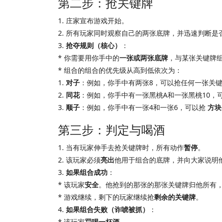
第二步：抢关键牌
1. 庄家宣布游戏开始。
2. 所有玩家同时观察自己的两张底牌，并迅速判断是
3.
抢夺规则（核心）
：
* 你需要用你手中的
一张或两张底牌
，与某张关键牌
* 组合的组合的优先级从高到低依次为：
1.
对子
：例如，你手中有两张8，可以抢任何一张关键牌
2.
同花
：例如，你手中有一张黑桃A和一张黑桃10，
3.
顺子
：例如，你手中有一张4和一张6，可以抢
方块
第三步：判定与喝酒
1. 当有玩家伸手去抢关键牌时，所有动作
暂停
。
2. 该玩家必须
亮出
他用于组合的底牌，并向大家说明他
3.
如果组合成功
：
* 该玩家
安全
。他抢到的那张的那张关键牌归他所有
* 游戏继续，剩下的玩家继续抢
剩余的关键牌
。
4.
如果组合失败（诈唬被抓）
：
* 该玩家
罚喝一杯酒
。