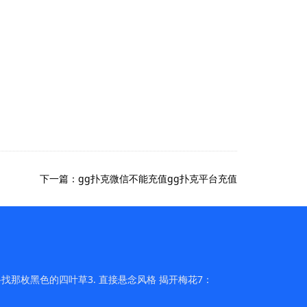
下一篇：gg扑克微信不能充值gg扑克平台充值
找那枚黑色的四叶草3. 直接悬念风格 揭开梅花7：