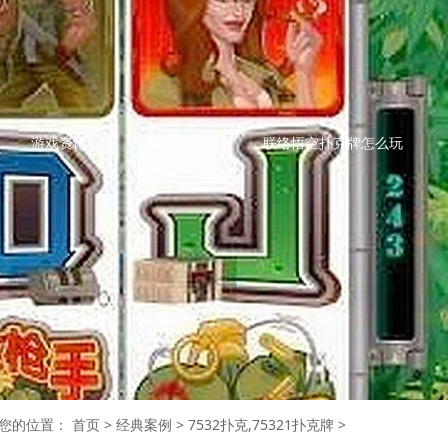
游戏资讯
服务宗旨
联络悟空扑克牌怎么玩
您的位置：
首页
>
经典案例
>
7532扑克,75321扑克牌
>