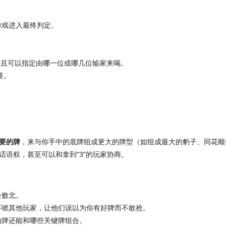
游戏进入最终判定。
），并且可以指定由哪一位或哪几位输家来喝。
要。
要的牌
，来与你手中的底牌组成更大的牌型（如组成最大的豹子、同花顺
话语权，甚至可以和拿到“3”的玩家协商。
会败北。
吓唬其他玩家，让他们误以为你有好牌而不敢抢。
的牌还能和哪些关键牌组合。