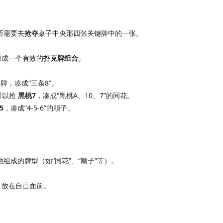
否需要去
抢夺
桌子中央那四张关键牌中的一张。
组成一个有效的
扑克牌组合
。
，凑成“三条8”。
可以抢
黑桃7
，凑成“黑桃A、10、7”的同花。
5
，凑成“4-5-6”的顺子。
组成的牌型（如“同花”、“顺子”等）。
，放在自己面前。