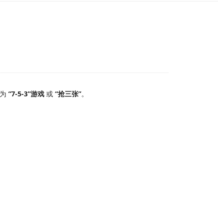
称为
“7-5-3”游戏
或
“抢三张”
。