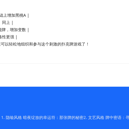
础上增加黑桃A |
同上 |
能牌，增加变数 |
略性更强 |
在可以轻松地组织和参与这个刺激的扑克牌游戏了！
 隐喻风格 暗夜绽放的幸运符：那张牌的秘密2. 文艺风格 牌中密语：寻