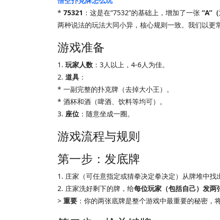
悟空扑克牌怎么玩
*
75321
：这是在“7532”的基础上，增加了一张
“A”
两种说法的玩法大同小异，核心规则一致。我们以更
游戏准备
1.
玩家人数
：3人以上，4-6人为佳。
2.
道具
：
* 一副完整的扑克牌（去掉大小王）。
* 酒杯和酒（啤酒、饮料等均可）。
3.
座位
：随意坐成一圈。
游戏流程与规则
第一步：发底牌
1. 庄家（可任意指定或猜拳决定拳决定）从牌堆中找
2. 庄家洗好剩下的牌，给
每位玩家（包括自己）发两
>
重要
：你的两张底牌是整个游戏中最重要的秘密，